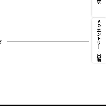
AOエントリー
方
出願