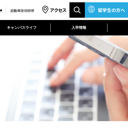
アクセス
留学生の方へ
へ
自動車技術研修
キャンパスライフ
入学情報
長
ート
学生寮
学費
自動車技術研究コース
車工学科
A NAGOYAで学ぶメリット
入学資料請求
カスタマイズコース
車工学科
見る自動車業界
車整備科
AOエントリーの流れ
ーミュラ
メッセージ