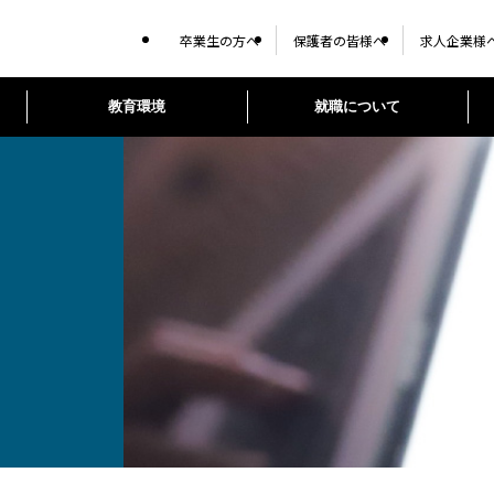
卒業生の方へ
保護者の皆様へ
求人企業様
教育環境
就職について
学校紹介
学科・コース
教育環境
就職について
キャンパスライフ
入学情報
目指す未来
自動車整備科・高度自動車工学科
施設
就職実績
キャンパスマップ
入試概要
クラブ活動
入試日程・会場
5つの特
教材
就職サポ
高度自動
メッセージ・沿革
学校イベント
各種制度・奨学金
高度整備技術コース
学生会館
企業奨学金制度
TOYOT
高度自動車工学科
高度自動
大切にしていること
車体整備専攻科
オープンキャンパス
全国各地学校説明会
データで
国際自動
進学イメージ
WEB出願（AO以外）の流れ
海外研修・留学​
学生フォ