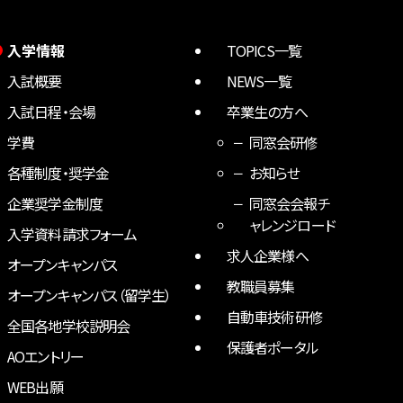
入学情報
TOPICS一覧
入試概要
NEWS一覧
入試日程・会場
卒業生の方へ
学費
同窓会研修
各種制度・奨学金
お知らせ
企業奨学金制度
同窓会会報チ
ャレンジロード
入学資料請求フォーム
求人企業様へ
オープンキャンパス
教職員募集
オープンキャンパス（留学生）
自動車技術研修
全国各地学校説明会
保護者ポータル
AOエントリー
WEB出願