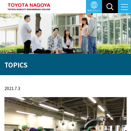
トップ
TOPICS
学校紹介
学科・コース
教育環境
就職について
キャンパスライフ
入学情報
目指す未来
自動車整備科・高度自
施設
就職実績
キャンパスマップ
入試概要
TOPICS
メッセージ・沿革
学校イベント
各種制度・奨学金
高度
高度自動車工学科
2021.7.3
大切にしていること
車体整備専攻科
オープンキャンパス
進学イメージ
WEB出願（AO以外）の