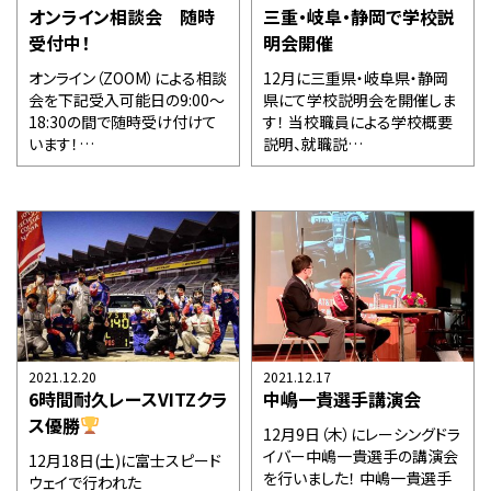
オンライン相談会 随時
三重・岐阜・静岡で学校説
受付中！
明会開催
オンライン（ZOOM）による相談
12月に三重県・岐阜県・静岡
会を下記受入可能日の9:00～
県にて学校説明会を開催しま
18:30の間で随時受け付けて
す！ 当校職員による学校概要
います！…
説明、就職説…
2021.12.20
2021.12.17
6時間耐久レースVITZクラ
中嶋一貴選手講演会
ス優勝
12月9日（木）にレーシングドラ
イバー中嶋一貴選手の講演会
12月18日(土)に富士スピード
を行いました！ 中嶋一貴選手
ウェイで行われた