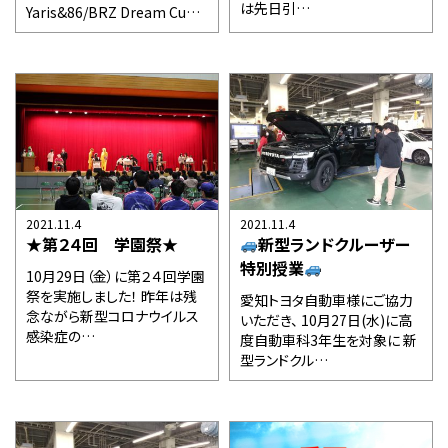
は先日引…
Yaris&86/BRZ Dream Cu…
2021.11.4
2021.11.4
★第２４回 学園祭★
新型ランドクルーザー
特別授業
10月29日（金）に第２４回学園
祭を実施しました！ 昨年は残
愛知トヨタ自動車様にご協力
念ながら新型コロナウイルス
いただき、 10月27日(水)に高
感染症の…
度自動車科3年生を対象に 新
型ランドクル…