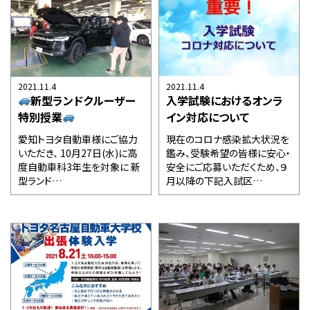
2021.11.4
2021.11.4
新型ランドクルーザー
入学試験におけるオンラ
特別授業
イン対応について
愛知トヨタ自動車様にご協力
現在のコロナ感染拡大状況を
いただき、 10月27日(水)に高
鑑み、受験希望の皆様に安心・
度自動車科3年生を対象に 新
安全にご応募いただくため、９
型ランド…
月以降の下記入試区…