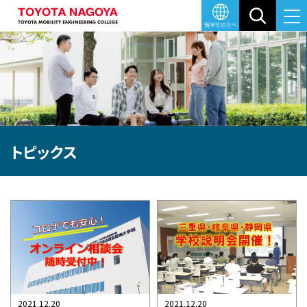
トップ
TOPICS
学校紹介
学科・コース
教育環境
就職について
キャンパスライフ
入学情報
目指す未来
自動車整備科・高度自
施設
就職実績
キャンパスマップ
入試概要
トピックス
メッセージ・沿革
学校イベント
各種制度・奨学金
高度
高度自動車工学科
大切にしていること
車体整備専攻科
オープンキャンパス
進学イメージ
WEB出願（AO以外）の
2021.12.20
2021.12.20